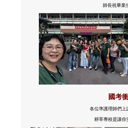
師長祝畢業
國考衝
各位準護理師們上
耕莘專校是讓你