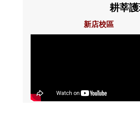
耕莘護
新店校