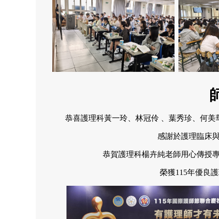
恭喜護理科黃一玲、林冠伶 、葉秀珍、何美華
感謝於護理臨床
恭賀護理科楊卉純老師用心傳授
榮獲115年優良