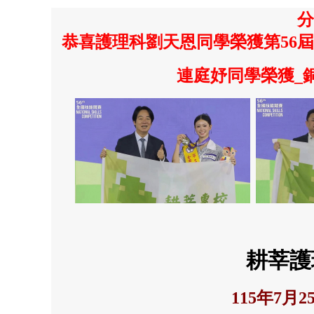
分
恭喜護理科劉天恩同學榮獲第56
連庭妤同學榮獲_
耕莘護
115年7月